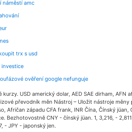
í náměstí amc
tahování
eur
dnes
oupit trx s usd
 investice
oufázové ověření google nefunguje
urzy. USD americký dolar, AED SAE dirham, AFN a
izové převodník měn Nástroj – Uložit nástroje měny
so, Afričan západu CFA frank, INR Čína, Čínský jüan,
e. Bezhotovostně CNY - čínský jüan. 1, 3,216, - 2,811
7, - JPY - japonský jen.