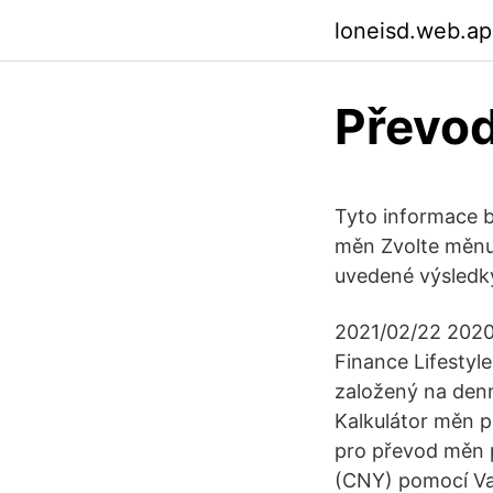
loneisd.web.a
Převod
Tyto informace b
měn Zvolte měnu 
uvedené výsledk
2021/02/22 2020
Finance Lifesty
založený na den
Kalkulátor měn p
pro převod měn 
(CNY) pomocí Va