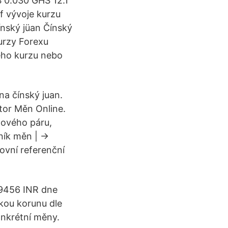
 0.030 GHS 12.1
f vývoje kurzu
nský jüan Čínský
urzy Forexu
ho kurzu nebo
a čínský juan.
tor Měn Online.
nového páru,
ík měn | ->
vní referenční
,9456 INR dne
kou korunu dle
onkrétní měny.