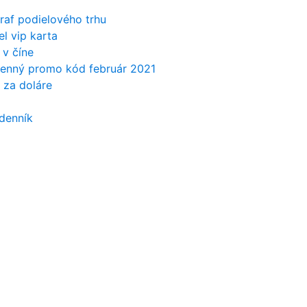
raf podielového trhu
el vip karta
 v číne
enný promo kód február 2021
n za doláre
 denník