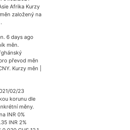
Asie Afrika Kurzy
k měn založený na
.
n. 6 days ago
ník měn.
fghánský
 pro převod měn
 CNY. Kurzy měn |
2021/02/23
kou korunu dle
onkrétní měny.
 na INR 0%
.35 INR 2%