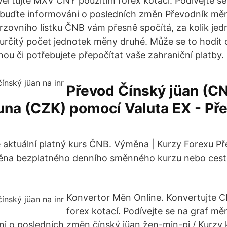
ertujte MXV CNY použitím forex kotací. Podívejte se
buďte informováni o posledních změn Převodník mě
urzovního lístku ČNB vám přesně spočítá, za kolik jed
rčitý počet jednotek měny druhé. Může se to hodit 
nou či potřebujete přepočítat vaše zahraniční platby.
Převod Čínský jüan (C
una (CZK) pomocí Valuta EX - Př
 aktuální platný kurs ČNB. Výměna | Kurzy Forexu Př
 bezplatného denního směnného kurzu nebo cesto
Konvertor Měn Online. Konvertujte 
forex kotací. Podívejte se na graf m
i o posledních změn čínský jüan žen-min-pi / Kurzy 