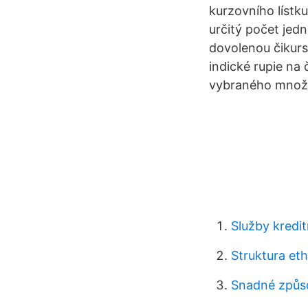
kurzovního lístk
určitý počet jed
dovolenou čikur
indické rupie na
vybraného množs
Služby kredit
Struktura et
Snadné způso