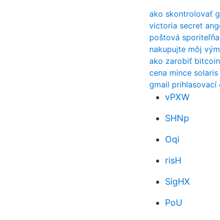
ako skontrolovať g
victoria secret ang
poštová sporiteľňa
nakupujte môj vým
ako zarobiť bitcoi
cena mince solaris
gmail prihlasovací
vPXW
SHNp
Oqi
risH
SigHX
PoU