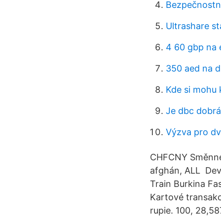
Bezpečnostn
Ultrashare s
4 60 gbp na 
350 aed na 
Kde si mohu k
Je dbc dobrá
Výzva pro dv
CHFCNY Směnné k
afghán, ALL Dev
Train Burkina Fa
Kartové transakc
rupie. 100, 28,58