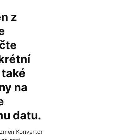
n z
e
očte
krétní
 také
ny na
e
mu datu.
h změn Konvertor