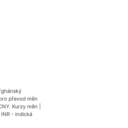
fghánský
 pro převod měn
 CNY. Kurzy měn |
 INR - indická