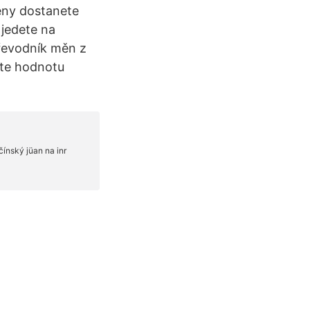
ěny dostanete
 jedete na
řevodník měn z
čte hodnotu