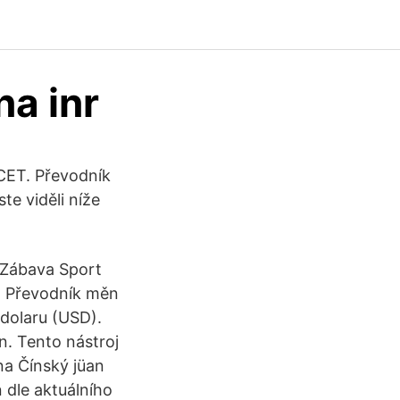
na inr
 CET. Převodník
te viděli níže
 Zábava Sport
D Převodník měn
dolaru (USD).
n. Tento nástroj
a Čínský jüan
dle aktuálního