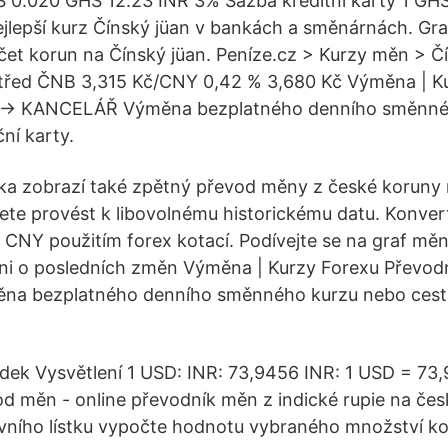
 0.020 GHS 12.23 INR 3% Sazba kreditní karty 1 GHS
jlepší kurz Čínský jüan v bankách a směnárnách. Gra
t korun na Čínský jüan. Peníze.cz > Kurzy měn > Čí
střed ČNB 3,315 Kč/CNY 0,42 % 3,680 Kč Výměna | K
| -> KANCELÁŘ Výměna bezplatného denního směnné
ní karty.
a zobrazí také zpětný převod měny z české koruny n
te provést k libovolnému historickému datu. Konver
CNY použitím forex kotací. Podívejte se na graf mě
ni o posledních změn Výměna | Kurzy Forexu Převodn
 bezplatného denního směnného kurzu nebo cesto
dek Vysvětlení 1 USD: INR: 73,9456 INR: 1 USD = 73
d měn - online převodník měn z indické rupie na čes
vního lístku vypočte hodnotu vybraného množství k