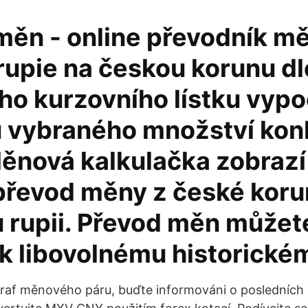
měn - online převodník mě
rupie na českou korunu dl
ho kurzovního lístku vyp
 vybraného množství kon
ěnová kalkulačka zobrazí
převod měny z české koru
u rupii. Převod měn můžet
 k libovolnému historické
graf měnového páru, buďte informováni o posledníc