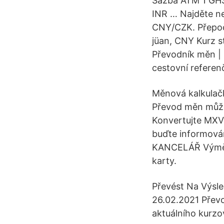
Sazba ATM 1 GHS
INR … Najděte ne
CNY/CZK. Přepoče
jüan, CNY Kurz 
Převodník měn 
cestovní referenč
Měnová kalkulačk
Převod měn může
Konvertujte MXV 
buďte informová
KANCELÁŘ Výměna
karty.
Převést Na Výsle
26.02.2021 Převo
aktuálního kurzo