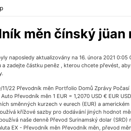
pp
ník měn čínský jüan 
yly naposledy aktualizovány na 16. února 2021 0:05
a zadejte částku peněz , kterou chcete převést, abys
y.
/11/22 Převodník měn Portfolio Domů Zprávy Počasí
le Auto Převodník měn 1 EUR = 1,2070 USD € EUR US
ních směnných kurzech v eurech (EUR) a americkém 
oužívá křížové sazby pro dodávání jiných hodnot mě
používá naše denně Převod Surinamský dolar (SRD) n
luta EX - Převodník měn Převodník měn, převod měn 