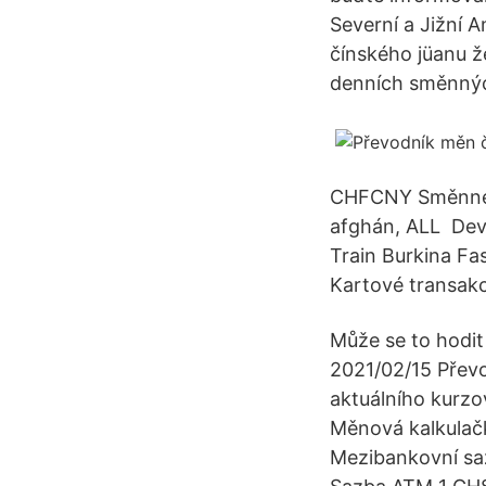
Severní a Jižní A
čínského jüanu ž
denních směnnýc
CHFCNY Směnné k
afghán, ALL Dev
Train Burkina Fa
Kartové transakc
Může se to hodit
2021/02/15 Převo
aktuálního kurzo
Měnová kalkulač
Mezibankovní sa