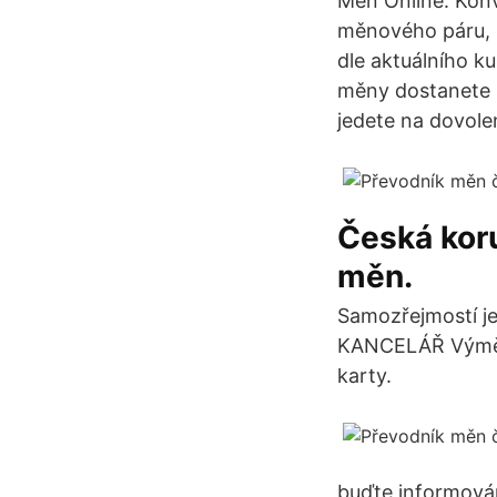
Měn Online. Konv
měnového páru, 
dle aktuálního k
měny dostanete u
jedete na dovole
Česká kor
měn.
Samozřejmostí je
KANCELÁŘ Výměna
karty.
buďte informován