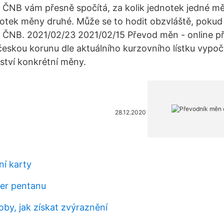
u ČNB vám přesně spočítá, za kolik jednotek jedné m
notek měny druhé. Může se to hodit obzvláště, pokud
s ČNB. 2021/02/23 2021/02/15 Převod měn - online p
 českou korunu dle aktuálního kurzovního lístku vypo
tví konkrétní měny.
28.12.2020
ní karty
her pentanu
by, jak získat zvýraznění