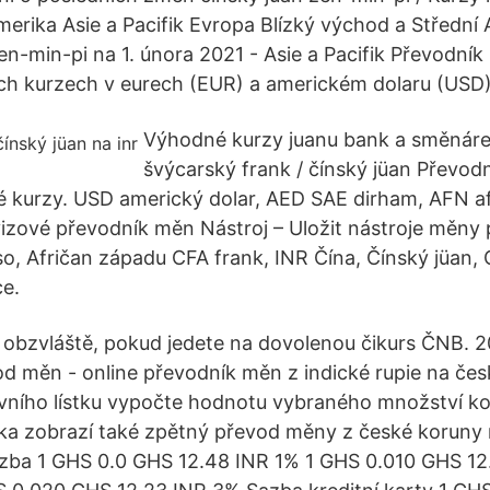
merika Asie a Pacifik Evropa Blízký východ a Střední 
en-min-pi na 1. února 2021 - Asie a Pacifik Převodní
h kurzech v eurech (EUR) a americkém dolaru (USD)
Výhodné kurzy juanu bank a směnáre
švýcarský frank / čínský jüan Převod
urzy. USD americký dolar, AED SAE dirham, AFN a
izové převodník měn Nástroj – Uložit nástroje měny
so, Afričan západu CFA frank, INR Čína, Čínský jüan,
e.
 obzvláště, pokud jedete na dovolenou čikurs ČNB. 
d měn - online převodník měn z indické rupie na čes
vního lístku vypočte hodnotu vybraného množství k
ka zobrazí také zpětný převod měny z české koruny
zba 1 GHS 0.0 GHS 12.48 INR 1% 1 GHS 0.010 GHS 12