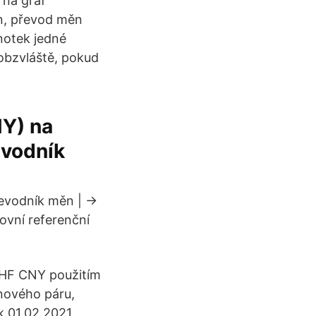
 na graf
n, převod měn
notek jedné
obzvláště, pokud
NY) na
evodník
evodník měn | ->
vní referenční
CHF CNY použitím
ěnového páru,
k 01.02.2021