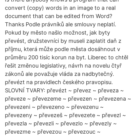
convert (copy) words in an image to a real
document that can be edited from Word?
Thanks Podle právníků ale smlouvy neplatí.
Pokud by město našlo možnost, jak byty
převést, družstevníci by museli zaplatit daň z
příjmu, která může podle města dosáhnout v
průměru 200 tisíc korun na byt. Liberec to chtěl
řešit změnou legislativy, návrh na novelu čtyř
zákonů ale považuje vláda za nadbytečný.
převézt na pravidlech českého pravopisu.
SLOVNÍ TVARY: převézt ~ převez ~ převeza ~
převeze ~ převezeme ~ převezen ~ převezena ~
převezeni ~ převezeno ~ převezenu ~
převezeny ~ převezeš ~ převezete ~ převezl ~
převezla ~ převezli ~ převezlo ~ převezly ~
převezme ~ převezou ~ převezouc ~