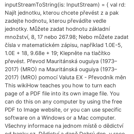
inputStreamToString(is: InputStream) = { val rd:
Najít jednotku, kterou chcete převést z a pak
zadejte hodnotu, kterou převádíte vedle
jednotky. Můžete zadat hodnotu základní
množství, 8, 17 nebo 267.98; Nebo můžete zadat
čísla v matematickém zápisu, například 1.0E-5,
1.0E + 18, 9.68e + 19; Klepněte na tlačítko
převést. Převod Mauritánská ouguiya (1973–
2017) (MRO) na Mauritánská ouguiya (1973–
2017) (MRO) pomocí Valuta EX - Převodník měn
This wikiHow teaches you how to turn each
page of a PDF file into its own image file. You
can do this on any computer by using the free
PDF to Image website, or you can use specific
software on a Windows or a Mac computer.
Všechny informace na jednom místě o dědictví
od banky.cz. Dědictví a daně Dobrý den, v roce