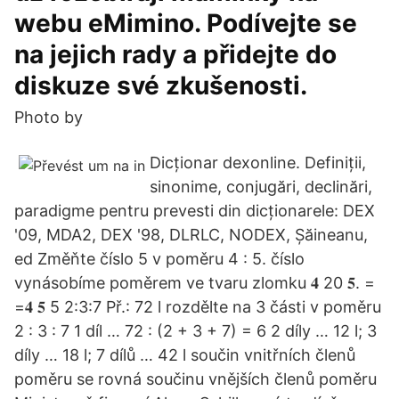
webu eMimino. Podívejte se
na jejich rady a přidejte do
diskuze své zkušenosti.
Photo by
Dicționar dexonline. Definiții,
sinonime, conjugări, declinări,
paradigme pentru prevesti din dicționarele: DEX
'09, MDA2, DEX '98, DLRLC, NODEX, Șăineanu,
ed Změňte číslo 5 v poměru 4 : 5. číslo
vynásobíme poměrem ve tvaru zlomku 𝟒 20 𝟓. =
=𝟒 𝟓 5 2:3:7 Př.: 72 l rozdělte na 3 části v poměru
2 : 3 : 7 1 díl … 72 : (2 + 3 + 7) = 6 2 díly … 12 l; 3
díly … 18 l; 7 dílů … 42 l součin vnitřních členů
poměru se rovná součinu vnějších členů poměru