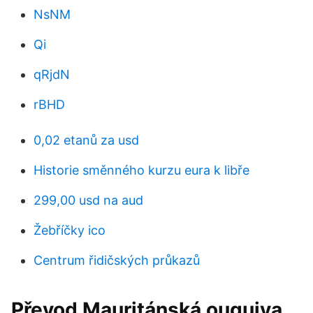
NsNM
Qi
qRjdN
rBHD
0,02 etanů za usd
Historie směnného kurzu eura k libře
299,00 usd na aud
Žebříčky ico
Centrum řidičských průkazů
Převod Mauritánská ouguiya