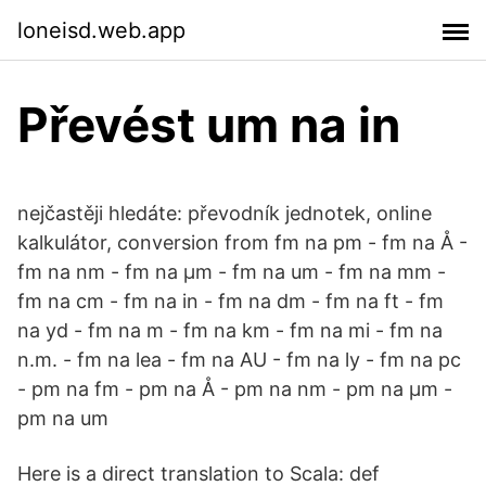
loneisd.web.app
Převést um na in
nejčastěji hledáte: převodník jednotek, online
kalkulátor, conversion from fm na pm - fm na Å -
fm na nm - fm na μm - fm na um - fm na mm -
fm na cm - fm na in - fm na dm - fm na ft - fm
na yd - fm na m - fm na km - fm na mi - fm na
n.m. - fm na lea - fm na AU - fm na ly - fm na pc
- pm na fm - pm na Å - pm na nm - pm na μm -
pm na um
Here is a direct translation to Scala: def