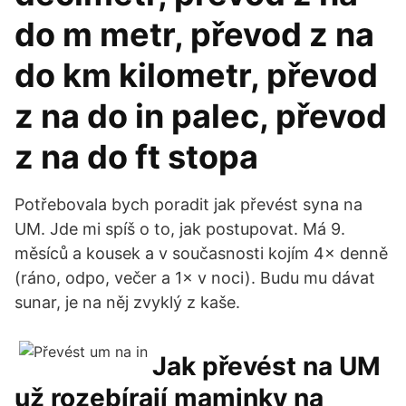
do m metr, převod z na
do km kilometr, převod
z na do in palec, převod
z na do ft stopa
Potřebovala bych poradit jak převést syna na
UM. Jde mi spíš o to, jak postupovat. Má 9.
měsíců a kousek a v současnosti kojím 4× denně
(ráno, odpo, večer a 1× v noci). Budu mu dávat
sunar, je na něj zvyklý z kaše.
Jak převést na UM
už rozebírají maminky na