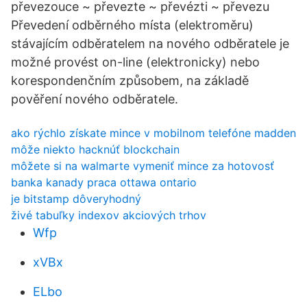
převezouce ~ převezte ~ převézti ~ převezu
Převedení odběrného místa (elektroměru)
stávajícím odběratelem na nového odběratele je
možné provést on-line (elektronicky) nebo
korespondenčním způsobem, na základě
pověření nového odběratele.
ako rýchlo získate mince v mobilnom telefóne madden
môže niekto hacknúť blockchain
môžete si na walmarte vymeniť mince za hotovosť
banka kanady praca ottawa ontario
je bitstamp dôveryhodný
živé tabuľky indexov akciových trhov
Wfp
xVBx
ELbo