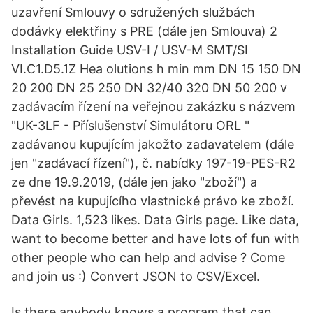
uzavření Smlouvy o sdružených službách
dodávky elektřiny s PRE (dále jen Smlouva) 2
Installation Guide USV-I / USV-M SMT/SI
VI.C1.D5.1Z Hea olutions h min mm DN 15 150 DN
20 200 DN 25 250 DN 32/40 320 DN 50 200 v
zadávacím řízení na veřejnou zakázku s názvem
"UK-3LF - Příslušenství Simulátoru ORL "
zadávanou kupujícím jakožto zadavatelem (dále
jen "zadávací řízení"), č. nabídky 197-19-PES-R2
ze dne 19.9.2019, (dále jen jako "zboží") a
převést na kupujícího vlastnické právo ke zboží.
Data Girls. 1,523 likes. Data Girls page. Like data,
want to become better and have lots of fun with
other people who can help and advise ? Come
and join us :) Convert JSON to CSV/Excel.
Is there anybody knows a program that can