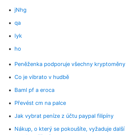
jNhg
qa
Iyk
ho
Peněženka podporuje všechny kryptoměny
Co je vibrato v hudbě
Baml pf a eroca
Převést cm na palce
Jak vybrat peníze z účtu paypal filipíny
Nákup, o který se pokoušíte, vyžaduje další