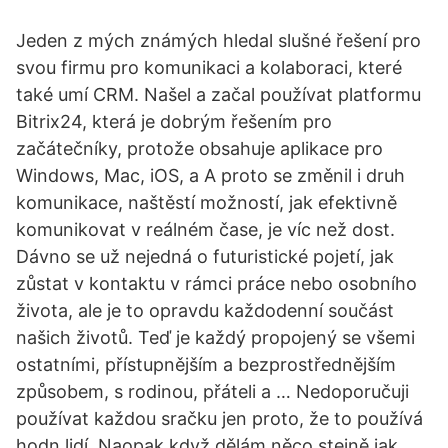
Jeden z mých známých hledal slušné řešení pro
svou firmu pro komunikaci a kolaboraci, které
také umí CRM. Našel a začal používat platformu
Bitrix24, která je dobrým řešením pro
začátečníky, protože obsahuje aplikace pro
Windows, Mac, iOS, a A proto se změnil i druh
komunikace, naštěstí možností, jak efektivně
komunikovat v reálném čase, je víc než dost.
Dávno se už nejedná o futuristické pojetí, jak
zůstat v kontaktu v rámci práce nebo osobního
života, ale je to opravdu každodenní součást
našich životů. Teď je každý propojený se všemi
ostatními, přístupnějším a bezprostřednějším
způsobem, s rodinou, přáteli a … Nedoporučuji
používat každou sračku jen proto, že to používá
hodn lidí. Naopak když dělám něco stejně jak