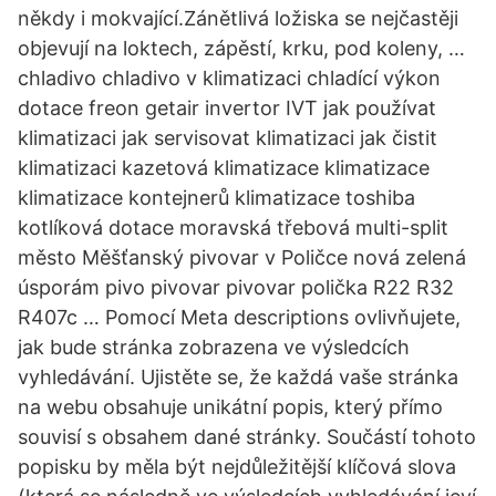
někdy i mokvající.Zánětlivá ložiska se nejčastěji
objevují na loktech, zápěstí, krku, pod koleny, …
chladivo chladivo v klimatizaci chladící výkon
dotace freon getair invertor IVT jak používat
klimatizaci jak servisovat klimatizaci jak čistit
klimatizaci kazetová klimatizace klimatizace
klimatizace kontejnerů klimatizace toshiba
kotlíková dotace moravská třebová multi-split
město Měšťanský pivovar v Poličce nová zelená
úsporám pivo pivovar pivovar polička R22 R32
R407c … Pomocí Meta descriptions ovlivňujete,
jak bude stránka zobrazena ve výsledcích
vyhledávání. Ujistěte se, že každá vaše stránka
na webu obsahuje unikátní popis, který přímo
souvisí s obsahem dané stránky. Součástí tohoto
popisku by měla být nejdůležitější klíčová slova