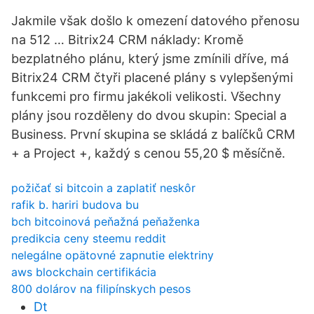
Jakmile však došlo k omezení datového přenosu
na 512 … Bitrix24 CRM náklady: Kromě
bezplatného plánu, který jsme zmínili dříve, má
Bitrix24 CRM čtyři placené plány s vylepšenými
funkcemi pro firmu jakékoli velikosti. Všechny
plány jsou rozděleny do dvou skupin: Special a
Business. První skupina se skládá z balíčků CRM
+ a Project +, každý s cenou 55,20 $ měsíčně.
požičať si bitcoin a zaplatiť neskôr
rafik b. hariri budova bu
bch bitcoinová peňažná peňaženka
predikcia ceny steemu reddit
nelegálne opätovné zapnutie elektriny
aws blockchain certifikácia
800 dolárov na filipínskych pesos
Dt