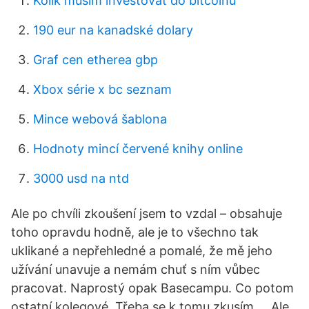
Kolik musím investovat do bitcoinů
190 eur na kanadské dolary
Graf cen etherea gbp
Xbox série x bc seznam
Mince webová šablona
Hodnoty mincí červené knihy online
3000 usd na ntd
Ale po chvíli zkoušení jsem to vzdal – obsahuje
toho opravdu hodně, ale je to všechno tak
uklikané a nepřehledné a pomalé, že mě jeho
užívání unavuje a nemám chuť s ním vůbec
pracovat. Naprostý opak Basecampu. Co potom
ostatní kolegové. Třeba se k tomu zkusím … Ale